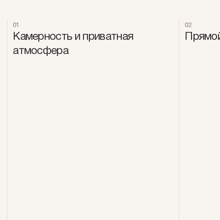
01
02
Камерность и приватная
Прямой
атмосфера