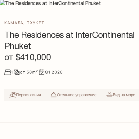
КАМАЛА
,
ПХУКЕТ
The Residences at InterContinental
Phuket
от $
410,000
2
1
от
58
m
Q1
2028
Первая линия
Отельное управление
Вид на море