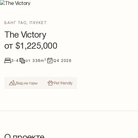
БАНГ ТАО
,
ПХУКЕТ
The Victory
от $
1,225,000
2
3-4
от
338
m
Q4
2026
Вид на горы
Pet friendly