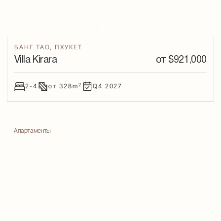
БАНГ ТАО
,
ПХУКЕТ
Villa Kirara
от $
921,000
2
2-4
от
328
m
Q4
2027
Апартаменты