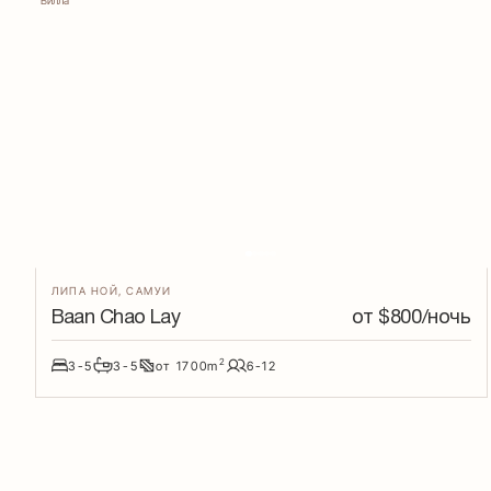
Вилла
ЛИПА НОЙ
,
САМУИ
Baan Chao Lay
от $
800
/ночь
2
3-5
3-5
от
1700
m
6-12