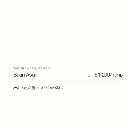
ТАЛИНГ НГАМ
,
САМУИ
Baan Asan
от $
1,200
/ночь
2
7-8
7
от
2250
m
12