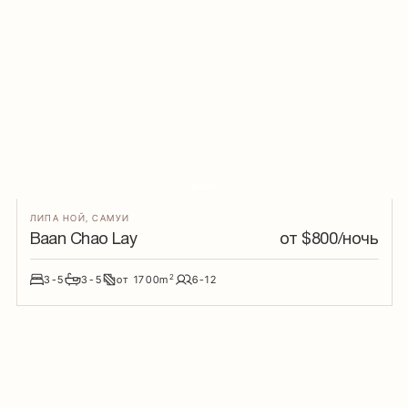
ЛИПА НОЙ
,
САМУИ
Baan Chao Lay
от $
800
/ночь
2
3-5
3-5
от
1700
m
6-12