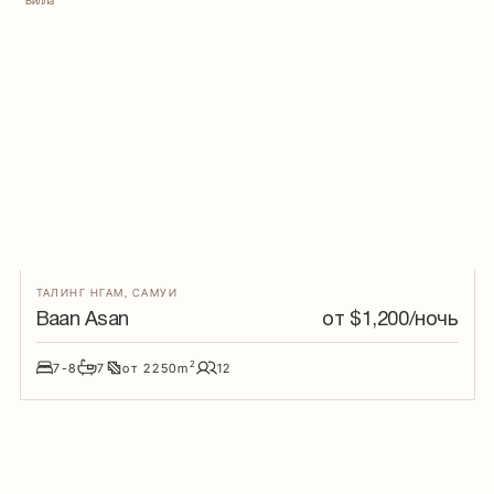
Вилла
ТАЛИНГ НГАМ
,
САМУИ
Baan Asan
от $
1,200
/ночь
2
7-8
7
от
2250
m
12