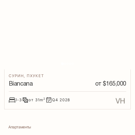
СУРИН
,
ПХУКЕТ
Biancana
от $
165,000
2
1-3
от
31
m
Q4
2028
Апартаменты