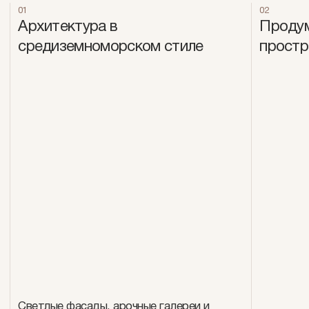
01
02
Архитектура в
Проду
средиземноморском стиле
простр
Светлые фасады, арочные галереи и