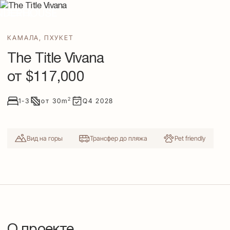
КАМАЛА
,
ПХУКЕТ
The Title Vivana
от $
117,000
2
1-3
от
30
m
Q4
2028
Вид на горы
Трансфер до пляжа
Pet friendly