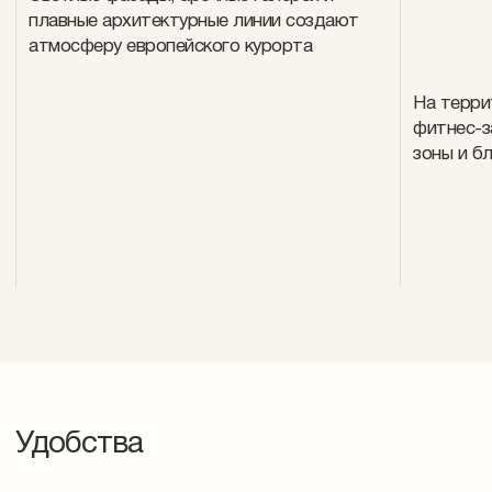
плавные архитектурные линии создают
атмосферу европейского курорта
На терри
фитнес-з
зоны и б
Удобства