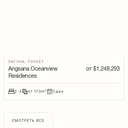
ЛАГУНА
,
ПХУКЕТ
Angsana Oceanview
от $
1,248,293
Residences
2
2-3
от
173
m
Сдан
СМОТРЕТЬ ВСЕ