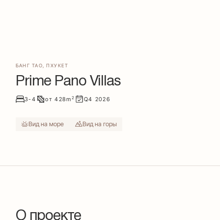
БАНГ ТАО
,
ПХУКЕТ
Prime Pano Villas
2
3-4
от
428
m
Q4
2026
Вид на море
Вид на горы
О проекте