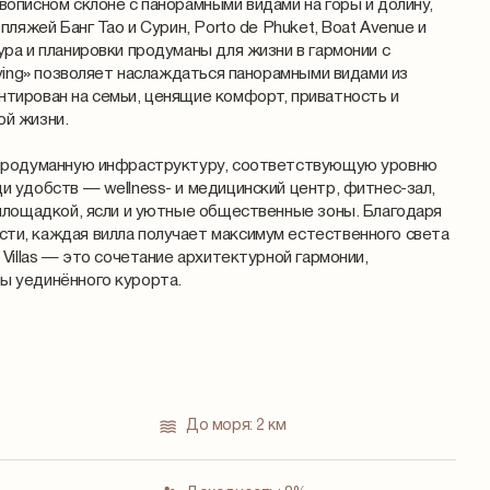
вописном склоне с панорамными видами на горы и долину,
пляжей Банг Тао и Сурин, Porto de Phuket, Boat Avenue и
ура и планировки продуманы для жизни в гармонии с
iving» позволяет наслаждаться панорамными видами из
тирован на семьи, ценящие комфорт, приватность и
ой жизни.
 продуманную инфраструктуру, соответствующую уровню
и удобств — wellness- и медицинский центр, фитнес-зал,
 площадкой, ясли и уютные общественные зоны. Благодаря
ти, каждая вилла получает максимум естественного света
 Villas — это сочетание архитектурной гармонии,
ы уединённого курорта.
До моря:
2 км