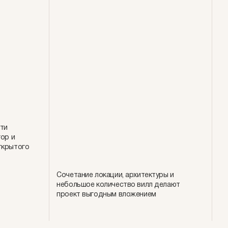
ти
гор и
ткрытого
Сочетание локации, архитектуры и
небольшое количество вилл делают
проект выгодным вложением