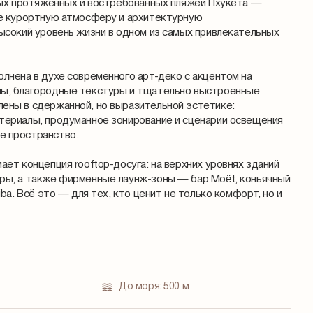
амых протяжённых и востребованных пляжей Пхукета —
бе курортную атмосферу и архитектурную
ысокий уровень жизни в одном из самых привлекательных
лнена в духе современного арт-деко с акцентом на
ы, благородные текстуры и тщательно выстроенные
ены в сдержанной, но выразительной эстетике:
териалы, продуманное зонирование и сценарии освещения
е пространство.
ает концепция rooftop-досуга: на верхних уровнях зданий
ры, а также фирменные лаунж-зоны — бар Moët, коньячный
iba. Всё это — для тех, кто ценит не только комфорт, но и
До моря:
500 м