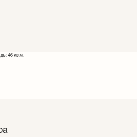
ь: 46 кв.м.
ра