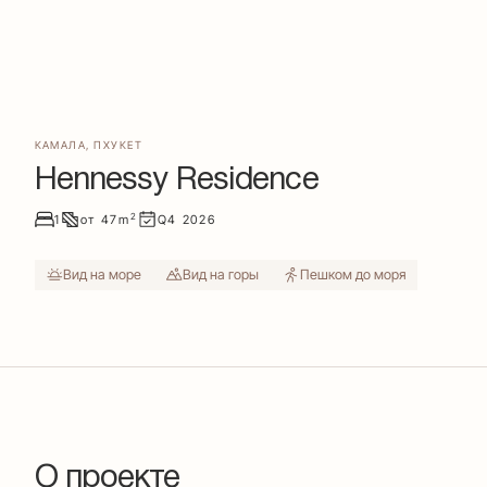
КАМАЛА
,
ПХУКЕТ
Hennessy Residence
2
1
от
47
m
Q4
2026
Вид на море
Вид на горы
Пешком до моря
О проекте